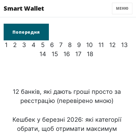
Smart Wallet
МЕНЮ
Попередня
1
2
3
4
5
6
7
8
9
10
11
12
13
14
15
16
17
18
12 банків, які дають гроші просто за
реєстрацію (перевірено мною)
Кешбек у березні 2026: які категорії
обрати, щоб отримати максимум