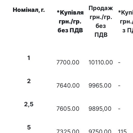
Продаж
Номінал, г.
*Купівля
*Куп
грн./гр.
грн./гр.
грн.
без
без ПДВ
з П
ПДВ
1
7700.00
10110.00
-
2
7640.00
9965.00
-
2,5
7605.00
9895,00
-
5
7325.00
9750.00
115