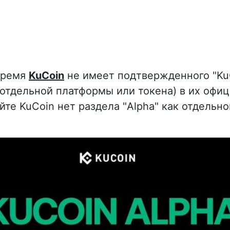
время
KuCoin
не имеет подтвержденного "KuC
 отдельной платформы или токена) в их офи
айте KuCoin нет раздела "Alpha" как отдельн