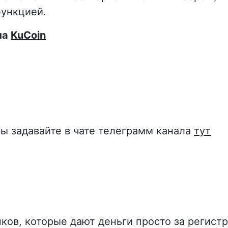
ункцией.
на
KuCoin
ы задавайте в чате телеграмм канала
тут
нков, которые дают деньги просто за регист