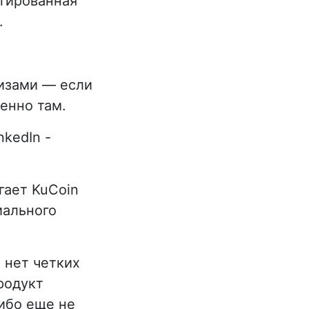
етированная
.
изами — если
енно там.
nkedIn -
гает KuCoin
иального
 нет четких
родукт
ибо еще не