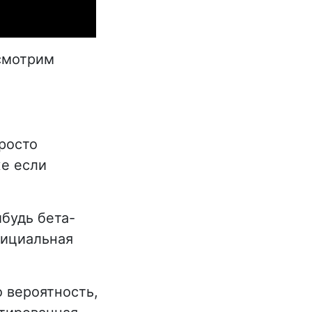
ссмотрим
росто
же если
ибудь бета-
фициальная
 вероятность,