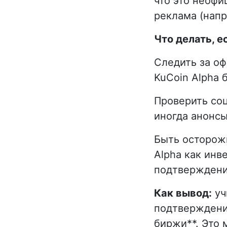
что это неоф
реклама (напр
Что делать, е
Следить за о
KuCoin Alpha 
Проверить соци
иногда анонсы
Быть осторожн
Alpha как ин
подтверждени
Как вывод:
уч
подтверждений
биржи**. Это