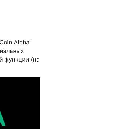
oin Alpha"
циальных
ой функции (на