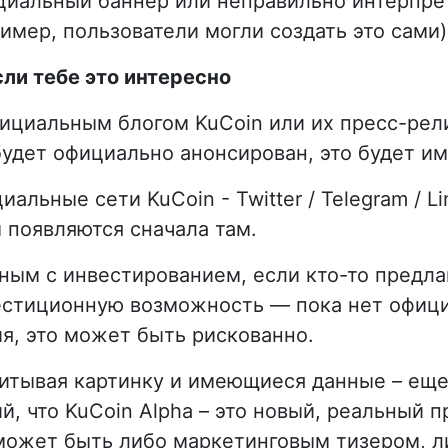
ициальный баннер или неправильно интерпр
имер, пользователи могли создать это сами)
сли тебе это интересно
фициальным блогом KuCoin или их пресс-рел
будет официально анонсирован, это будет им
альные сети KuCoin - Twitter / Telegram / Li
 появляются сначала там.
ым с инвестированием, если кто-то предла
вестиционную возможность — пока нет офиц
я, это может быть рискованно.
итывая картинку и имеющиеся данные – еще
, что KuCoin Alpha – это новый, реальный п
 может быть либо маркетинговым тизером, л