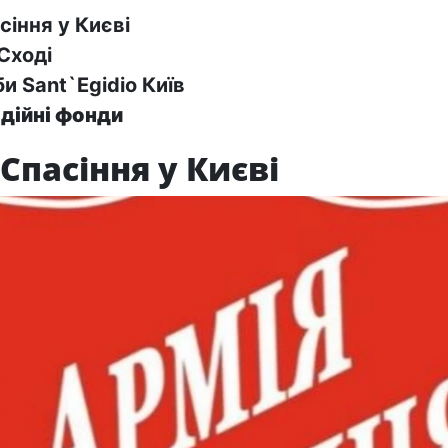
сіння у Києві
Сході
и Sant`Egidio Київ
одійні фонди
 Спасіння у Києві