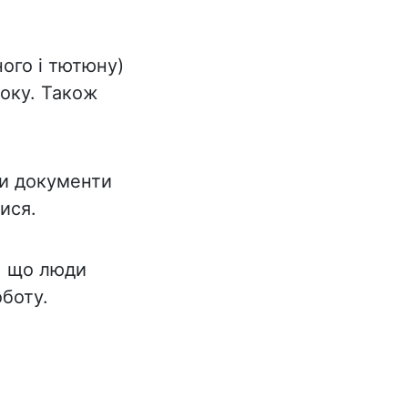
ного і тютюну)
року. Також
ти документи
ися.
, що люди
оботу.