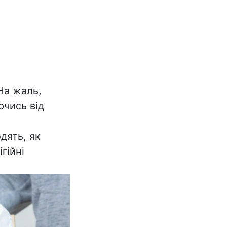
На жаль,
ючись від
дять, як
гійні