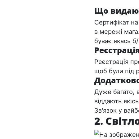
Що видаю
Сертифікат на
в мережі мага
буває якась б/
Реєстраці
Реєстрація пр
щоб були під 
Додатков
Дуже багато, 
віддають якісь
Зв'язок у вайб
2. Світл