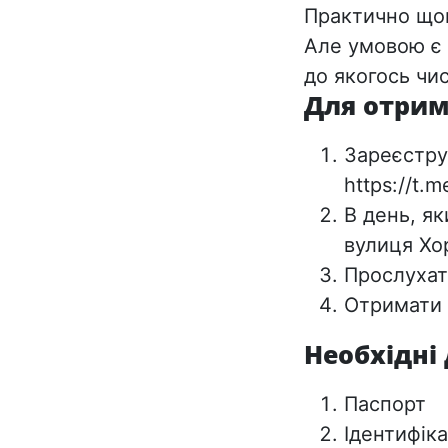
Практично щон
Але умовою є 
до якогось чис
Для отрим
Зареєстру
https://t.
В день, як
вулиця Хо
Прослухат
Отримати
Необхідні
Паспорт
Ідентифік