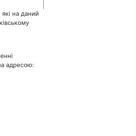
 які на даний
ківському
енні
за адресою: