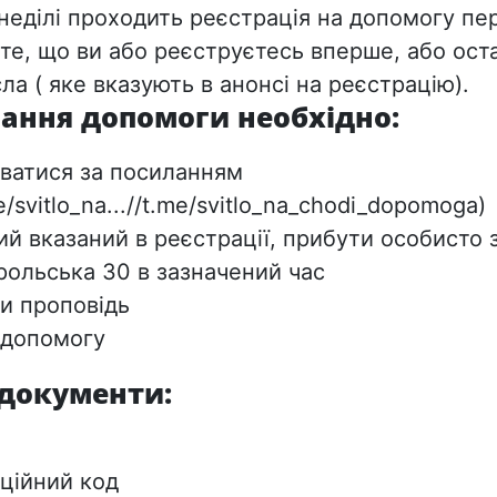
еділі проходить реєстрація на допомогу пе
те, що ви або реєструєтесь вперше, або оста
ла ( яке вказують в анонсі на реєстрацію).
ання допомоги необхідно:
ватися за посиланням
me/svitlo_na...//t.me/svitlo_na_chodi_dopomoga)
ий вказаний в реєстрації, прибути особисто 
рольська 30 в зазначений час
и проповідь
 допомогу
 документи:
аційний код