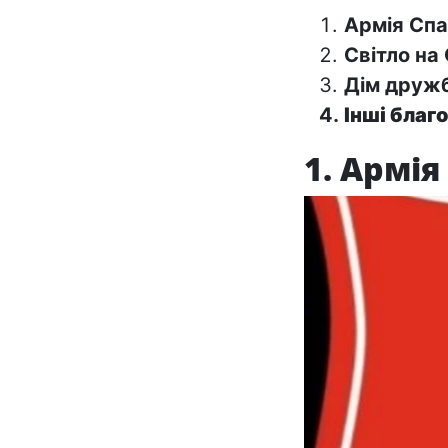
Армія Спа
Світло на 
Дім дружб
Інші благ
1. Армія