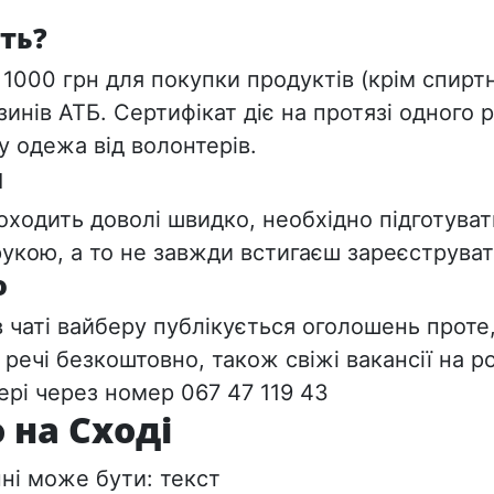
ть?
 1000 грн для покупки продуктів (крім спирт
зинів АТБ. Сертифікат діє на протязі одного 
у одежа від волонтерів.
я
оходить доволі швидко, необхідно підготува
рукою, а то не завжди встигаєш зареєструват
о
в чаті вайберу публікується оголошень проте
 речі безкоштовно, також свіжі вакансії на р
ері через номер 067 47 119 43
о на Сході