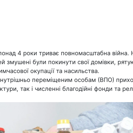
 понад 4 роки триває повномасштабна війна. 
й змушені були покинути свої домівки, ряту
имчасової окупації та насильства.
нутрішньо переміщеним особам (ВПО) прихо
тури, так і численні благодійні фонди та релі