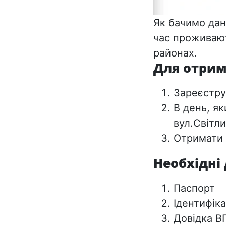
Як бачимо дан
час проживаю
районах.
Для отрим
Зареєстру
В день, як
вул.Світл
Отримати
Необхідні
Паспорт
Ідентифік
Довідка В