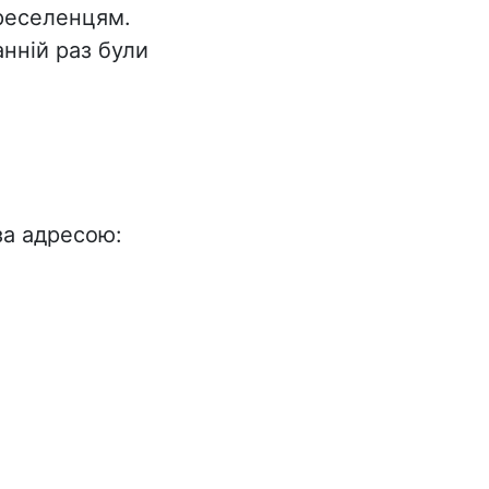
реселенцям.
нній раз були
за адресою: