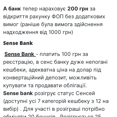
А банк
тепер нараховує
200 грн
за
відкриття рахунку ФОП без додаткових
вимог (раніше була вимога здійснення
надходження від 1000 грн)
Sense Bank
Sense Bank
- платить 100 грн за
реєстрацію, в сенс банку дуже непогані
кешбеки, адекватна ціна на долар під
конвертаційний депозит, можливіть
купувати та продавати облігації.
Sense bank
розігрує статус Сенсей
(доступні усі 7 категорій кешбеку з 12 на
вибір) . Для участі в розіграші потрібно
обміняти 20 бонусів . Розігрується 25