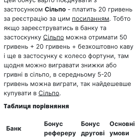
Цей бонус варто поєднувати з
застосунком
Сільпо
- платить 20 гривень
за реєстрацію за цим
посиланням
. Тобто
якщо зареєструватись в банку та
застоскунку
Сільпо
можна отримати 50
гривень + 20 гривень + безкоштовно каву
і ще в застосунку є колесо фортуни, там
щодня можно вигравати знижки або
гривні в сільпо, в середньому 5-20
гривень можна виграти, так найдешевше
купувати в
Сільпо
.
Таблиця порівняння
Бонус
Бонус
Основні
Банк
рефереру
другові
умови