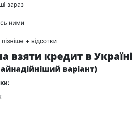
ші зараз
есь ними
 пізніше + відсотки
а взяти кредит в Україні
(найнадійніший варіант)
ки:
к