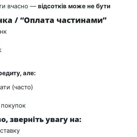
ти вчасно —
відсотків може не бути
очка / “Оплата частинами”
нк
k
едиту, але:
ати (часто)
 покупок
о, зверніть увагу на:
ставку