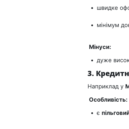
швидке офо
мінімум до
Мінуси:
дуже висок
3. Кредитн
Наприклад у
M
Особливість:
є
пільговий