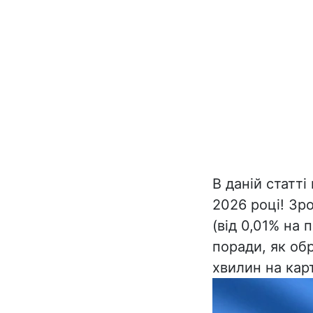
В даній статті
2026 році! Зр
(від 0,01% на 
поради, як об
хвилин на кар