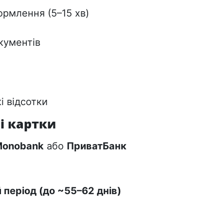
рмлення (5–15 хв)
кументів
і відсотки
і картки
onobank
або
ПриватБанк
 період (до ~55–62 днів)