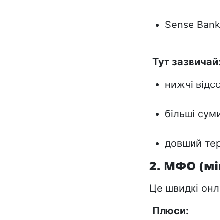
Sense Bank
Тут зазвичай
нижчі відс
більші сум
довший те
2. МФО (мі
Це швидкі онл
Плюси: