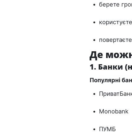
берете гро
користуєт
повертаєте
Де можн
1. Банки 
Популярні бан
ПриватБан
Monobank
ПУМБ