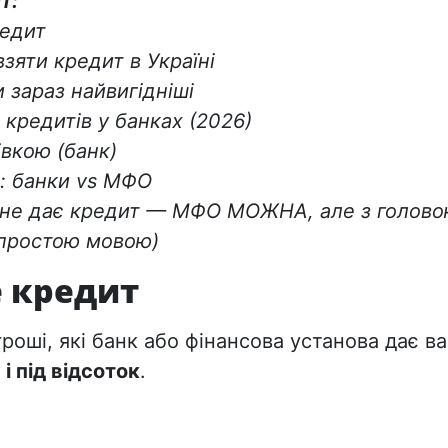
т:
редит
зяти кредит в Україні
и зараз найвигідніші
 кредитів у банках (2026)
івкою (банк)
: банки vs МФО
 не дає кредит — МФО МОЖНА, але з голов
(простою мовою)
 кредит
роші, які банк або фінансова установа дає в
і під відсоток
.