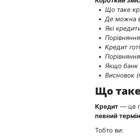
Короткий зміс
Що таке к
Де можна в
Які кредит
Порівняння
Кредит гот
Порівняння
Якщо банк
Висновок 
Що таке
Кредит
— це г
певний термін 
Тобто ви: