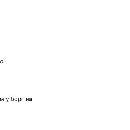
ою
ам у борг
на