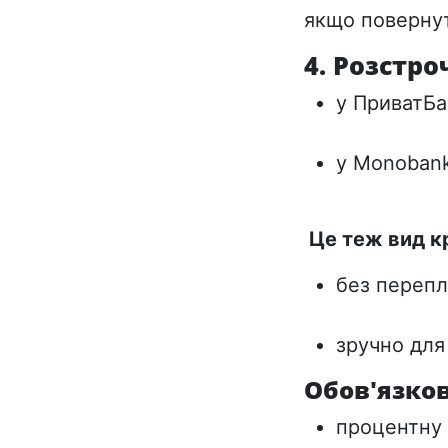
якщо поверну
4. Розстр
у ПриватБа
у Monoban
Це теж вид кр
без перепл
зручно для
Обов'язков
процентну 