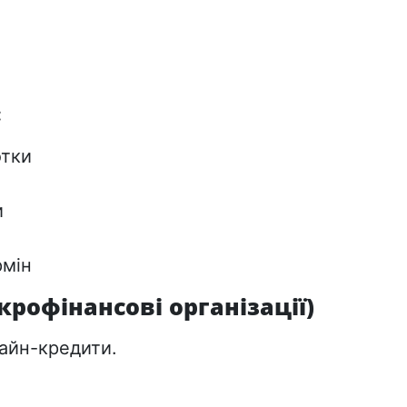
:
отки
и
рмін
крофінансові організації)
айн-кредити.