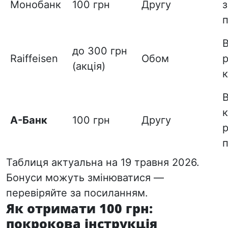
Монобанк
100 грн
Другу
з
В
до 300 грн
Raiffeisen
Обом
р
(акція)
В
к
А-Банк
100 грн
Другу
р
Таблиця актуальна на 19 травня 2026.
Бонуси можуть змінюватися —
перевіряйте за посиланням.
Як отримати 100 грн:
покрокова інструкція