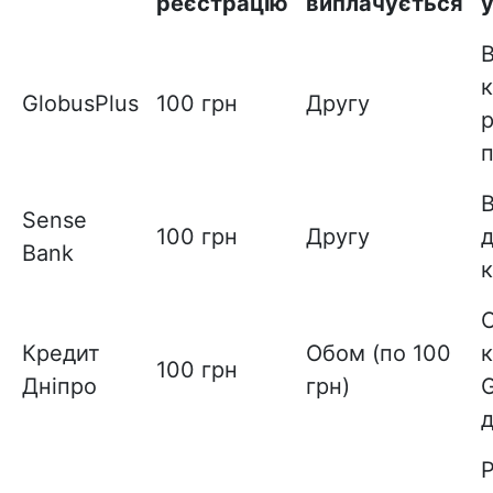
реєстрацію
виплачується
В
к
GlobusPlus
100 грн
Другу
р
В
Sense
100 грн
Другу
д
Bank
Кредит
Обом (по 100
к
100 грн
Дніпро
грн)
G
Р